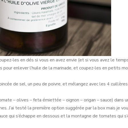
pez-les en dés si vous en avez envie (et si vous avez le temps
s pour enlever l’huile de la marinade, et coupez-les en petits mo
e pincée de sel, un peu de poivre, et mélangez avec les 4 cuillère
omate – olives – feta émiettée – oignon – origan – sauce) dans u
ines. J’ai testé la première option suggérée par la box mais je vo
a sauce qui s’échappe en dessous et la montagne de tomates qui s