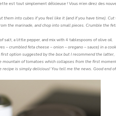
ecette est tout simplement délicieuse ! Vous m’en direz des nouve
 them into cubes if you feel like it (and if you have time). Cut
 from the marinade, and chop into small pieces. Crumble the fet
f salt, a little pepper, and mix with 4 tablespoons of olive oil.
ives – crumbled feta cheese – onion – oregano – sauce) in a cook
e first option suggested by the box but I recommend the latter, 
he mountain of tomatoes which collapses from the first momen
e recipe is simply delicious! You tell me the news. Good end of