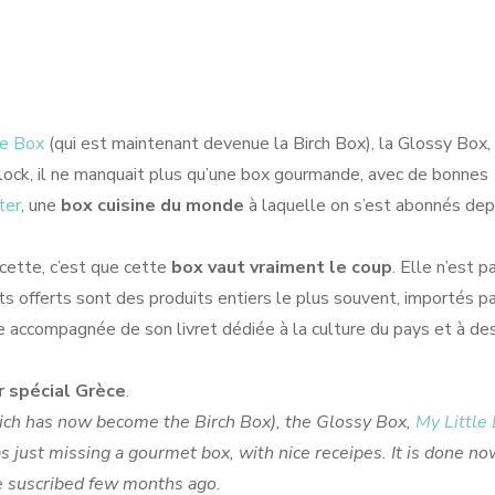
ie Box
(qui est maintenant devenue la Birch Box), la Glossy Box,
Block, il ne manquait plus qu’une box gourmande, avec de bonnes
ter
, une
box cuisine du monde
à laquelle on s’est abonnés dep
recette, c’est que cette
box vaut vraiment le coup
. Elle n’est p
ts offerts sont des produits entiers le plus souvent, importés pa
ive accompagnée de son livret dédiée à la culture du pays et à de
r spécial Grèce
.
ch has now become the Birch Box), the Glossy Box,
My Little
as just missing a gourmet box, with nice receipes. It is done n
 suscribed few months ago.