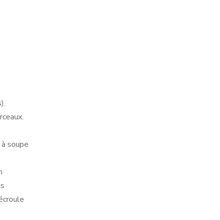
).
rceaux.
s à soupe
n
us
’écroule