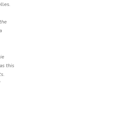
lles.
 the
a
ie
as this
ts.