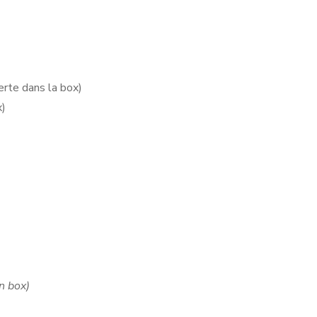
ferte dans la box)
x)
in box)