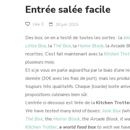
Entrée salée facile
Like
0
28 juin 2015
Des box, on en a testé de toutes les sortes : la
Jol
Little Box
, la
Thé Box
, la
Horror Block
, la Arcade 
recettes. C’est fait maintenant avec la
Kitchen Trot
plusieurs mois.
Et si je vous en parle aujourd’hui par le biais d’une 
donnée (30€ avec les frais de port), mais les produi
toujours très qualitatifs. Chaque (lourde) boite arr
propositions culinaires bien sûr.
L’entrée ci-dessous est tirée de la
Kitchen Trotte
We have tested many kind of boxes:
Jolie Box
(whi
Thé Box
, the
Horror Block
, the Arcade Block, it w
Kitchen Trotter
,
a world food box
to wich we have