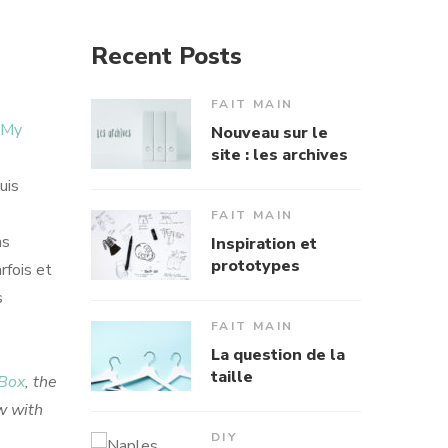
Recent Posts
FAIT MAIN
My
Nouveau sur le
site : les archives
uis
FAIT MAIN
as
Inspiration et
prototypes
rfois et
s
FAIT MAIN
La question de la
taille
 Box
, the
ow with
DIY