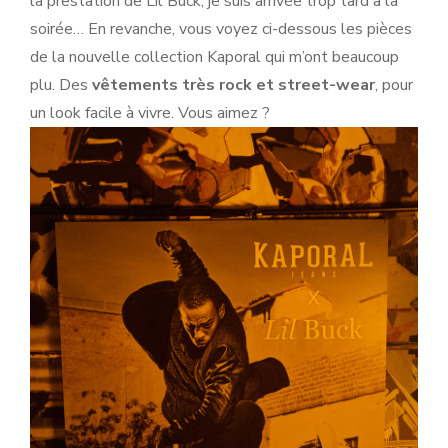
la prestation de Lil Buck, je suis arrivée trop tard à la
soirée… En revanche, vous voyez ci-dessous les pièces
de la nouvelle collection Kaporal qui m’ont beaucoup
plu. Des
vêtements très rock et street-wear
, pour
un look facile à vivre. Vous aimez ?