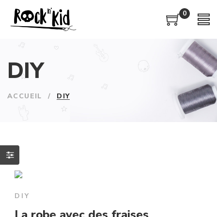
0
DIY
ACCUEIL
/
DIY
DIY
La robe avec des fraises