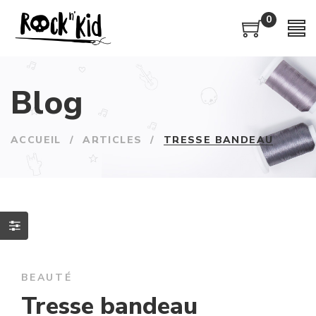
0
Blog
ACCUEIL
/
ARTICLES
/
TRESSE BANDEAU
BEAUTÉ
Tresse bandeau