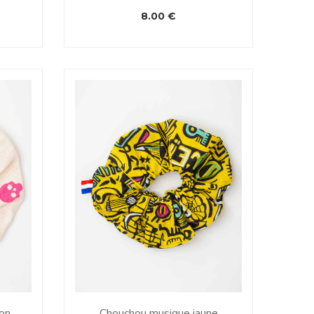
8.00
€
eon
Chouchou musique jaune