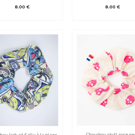
8.00
€
8.00
€
Chouchou skull rose n
hou Jack et Sally à la plage