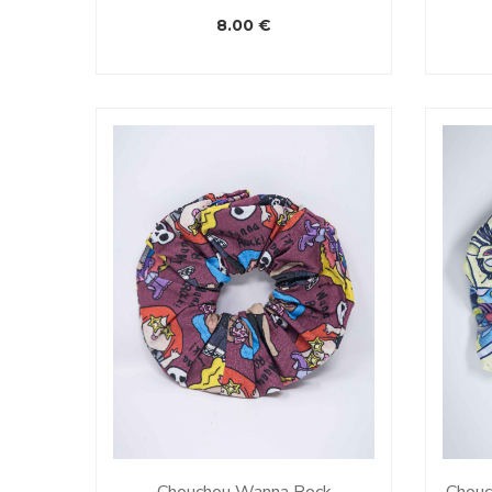
8.00
€
Chouchou Wanna Rock
Chouc