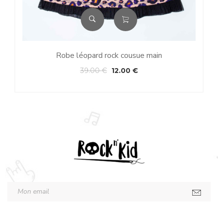
Robe léopard rock cousue main
39.00
€
12.00
€