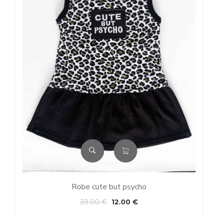
Robe cute but psycho
39.00
€
12.00
€