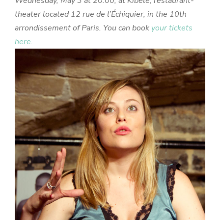
Wednesday, May 3 at 20:00, at Kibele, restaurant-
theater located 12 rue de l’Échiquier, in the 10th
arrondissement of Paris. You can book
your tickets
here.