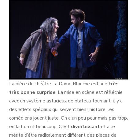
La pièce de théâtre La Dame Blanche est une
très
très bonne surprise
. La mise en scène est réfléchie
avec un système astucieux de plateau tournant, il y a
des effets spéciaux qui servent bien l’histoire, les
comédiens jouent juste. On a un peu peur mais pas trop,
en fait on rit beaucoup. C’est
divertissant
et a le
mérite d’être radicalement différent des pièces de