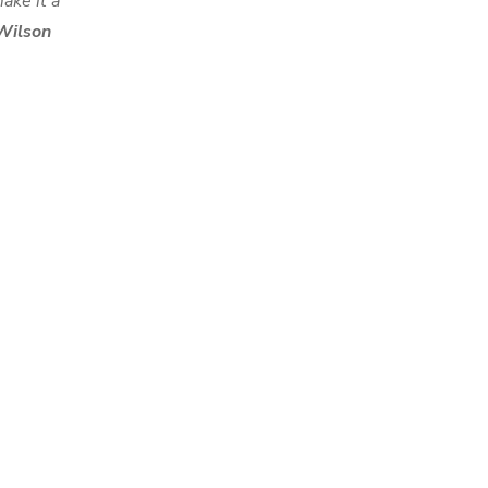
ake it a
Wilson