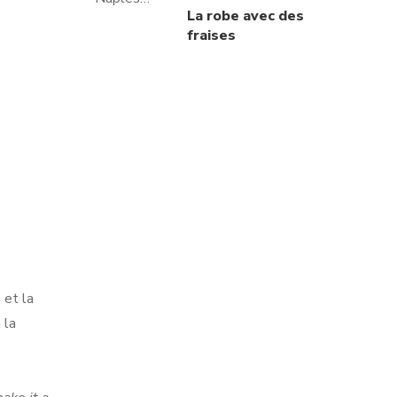
La robe avec des
fraises
 et la
 la