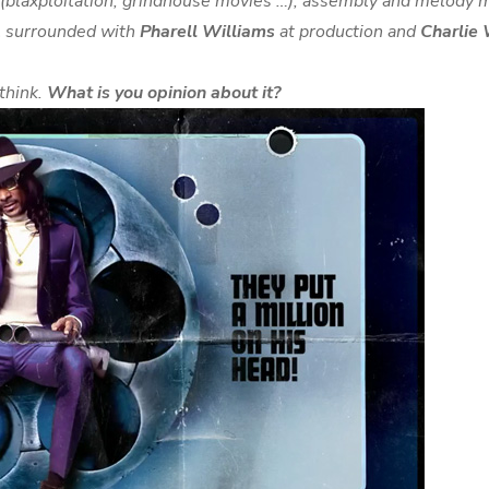
s (blaxploitation, grindhouse movies …), assembly and melody m
l surrounded with
Pharell Williams
at production and
Charlie 
 think.
What is you opinion about it?