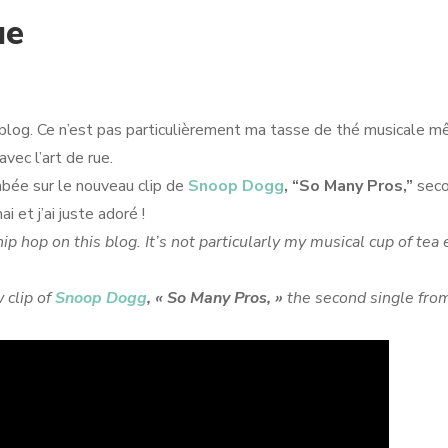
ue
 ce blog. Ce n’est pas particulièrement ma tasse de thé musicale m
vec l’art de rue.
ombée sur le nouveau clip de
Snoop Dogg
, “So Many Pros,”
sec
i et j’ai juste adoré !
p hop on this blog. It’s not particularly my musical cup of tea
 clip of
Snoop Dogg
, « So Many Pros, »
the second single from