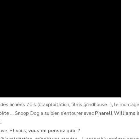
ms des années 70’s (blaxploitation, films grindhouse…), le montage
la tête … Snoop Dog a su bien s’entourer avec
Pharell Williams
à
.
ouve. Et vous,
vous en pensez quoi ?