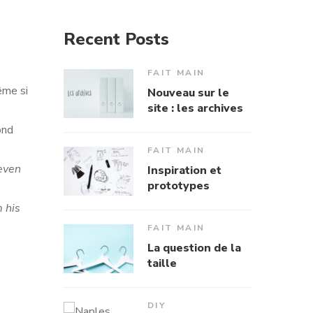
Recent Posts
FAIT MAIN
ême si
Nouveau sur le
site : les archives
ond
FAIT MAIN
 even
Inspiration et
prototypes
 his
FAIT MAIN
La question de la
taille
DIY