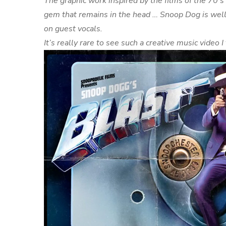
The graphic work inspired by the films of the 70’
gem that remains in the head … Snoop Dog is wel
on guest vocals.
It’s really rare to see such a creative music video I