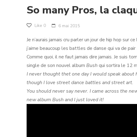
So many Pros, la claq
Like
0
6 mai 2015
Je n’aurais jamais cru parler un jour de hip hop sur
j’aime beaucoup les battles de danse qui va de pair a
Comme quoi, il ne faut jamais dire jamais. Je suis t
single de son nouvel album
Bush
qui sortira le 12 ma
I never thought thet one day I would speak about hi
though I love street dance battles and street art.
You should never say never. I came across the new
new album Bush and I just loved it!