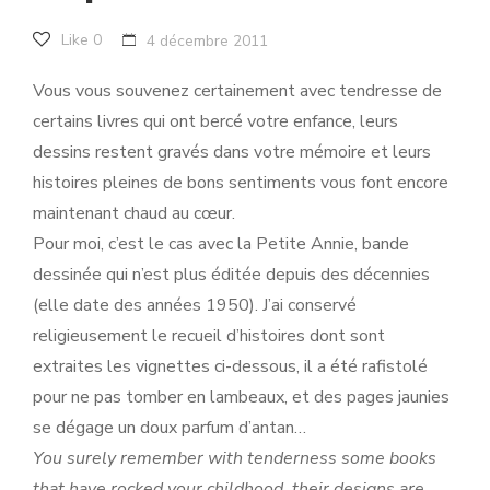
Like
0
4 décembre 2011
Vous vous souvenez certainement avec tendresse de
certains livres qui ont bercé votre enfance, leurs
dessins restent gravés dans votre mémoire et leurs
histoires pleines de bons sentiments vous font encore
maintenant chaud au cœur.
Pour moi, c’est le cas avec la Petite Annie, bande
dessinée qui n’est plus éditée depuis des décennies
(elle date des années 1950). J’ai conservé
religieusement le recueil d’histoires dont sont
extraites les vignettes ci-dessous, il a été rafistolé
pour ne pas tomber en lambeaux, et des pages jaunies
se dégage un doux parfum d’antan…
You surely remember with tenderness some books
that have rocked your childhood, their designs are