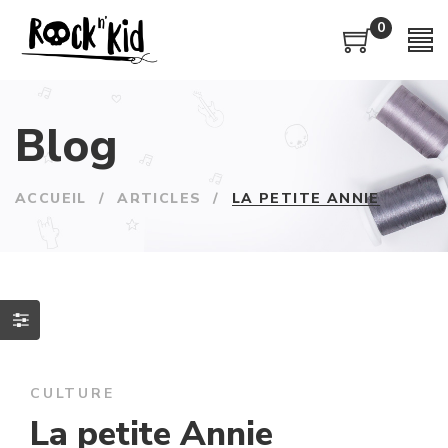
0
Blog
ACCUEIL
/
ARTICLES
/
LA PETITE ANNIE
CULTURE
La petite Annie