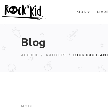
KIDS
LIVR
Blog
ACCUEIL
/
ARTICLES
/
LOOK DUO JEAN 
MODE