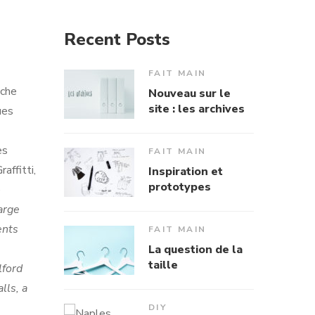
Recent Posts
FAIT MAIN
oche
Nouveau sur le
site : les archives
ues
es
FAIT MAIN
affitti,
Inspiration et
prototypes
)
arge
ents
FAIT MAIN
La question de la
taille
lford
lls, a
DIY