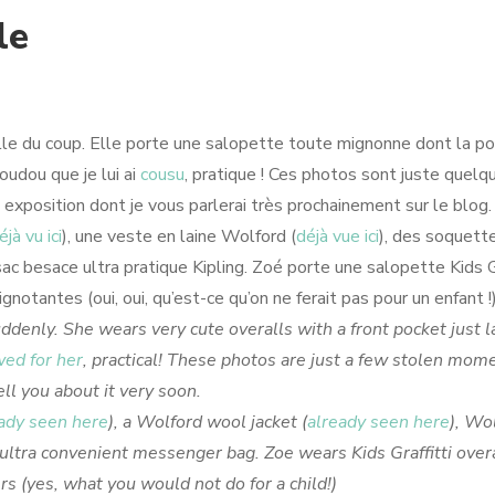
le
fille du coup. Elle porte une salopette toute mignonne dont la p
oudou que je lui ai
cousu
, pratique ! Ces photos sont juste quelq
e exposition dont je vous parlerai très prochainement sur le blog.
éjà vu ici
), une veste en laine Wolford (
déjà vue ici
), des soquett
c besace ultra pratique Kipling. Zoé porte une salopette Kids Gr
notantes (oui, oui, qu’est-ce qu’on ne ferait pas pour un enfant !
denly. She wears very cute overalls with a front pocket just l
wed for her
, practical! These photos are just a few stolen mom
tell you about it very soon.
ady seen here
), a Wolford wool jacket (
already seen here
), Wo
ultra convenient messenger bag. Zoe wears Kids Graffitti overa
rs (yes, what you would not do for a child!)