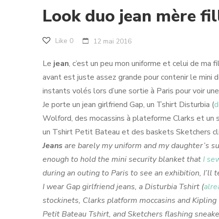
Look duo jean mère fil
Like
0
12 mai 2016
Le
jean
, c’est un peu mon uniforme et celui de ma 
avant est juste assez grande pour contenir le mini d
instants volés lors d’une sortie à Paris pour voir un
Je porte un jean girlfriend Gap, un Tshirt Disturbia (
d
Wolford, des mocassins à plateforme Clarks et un sa
un Tshirt Petit Bateau et des baskets Sketchers clig
Jeans
are barely my uniform and my daughter’s sud
enough to hold the mini security blanket that
I se
during an outing to Paris to see an exhibition, I’ll 
I wear Gap girlfriend jeans, a Disturbia Tshirt (
alre
stockinets, Clarks platform moccasins and Kipling 
Petit Bateau Tshirt, and Sketchers flashing sneake