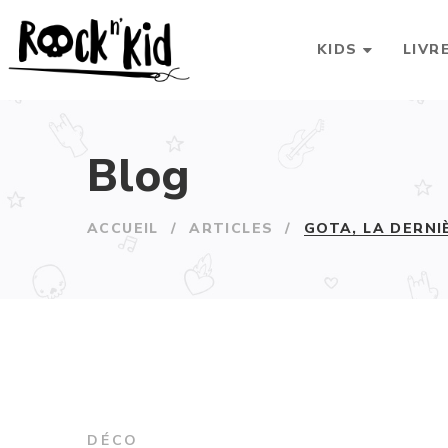
KIDS
LIVR
Blog
ACCUEIL
/
ARTICLES
/
GOTA, LA DERNI
DÉCO