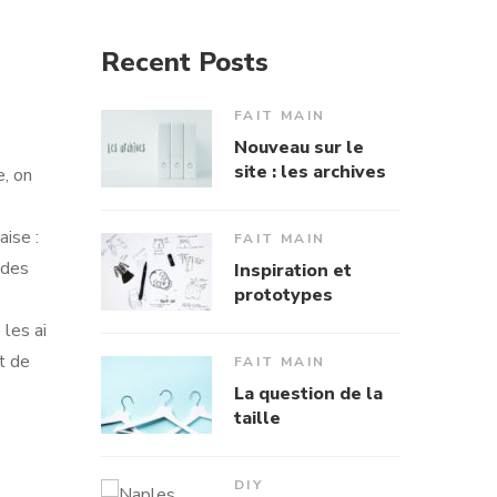
Recent Posts
FAIT MAIN
Nouveau sur le
site : les archives
e, on
aise :
FAIT MAIN
 des
Inspiration et
prototypes
 les ai
t de
FAIT MAIN
La question de la
taille
DIY