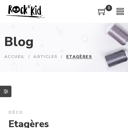
0
Blog
ACCUEIL
/
ARTICLES
/
ETAGÈRES
DÉCO
Etagères