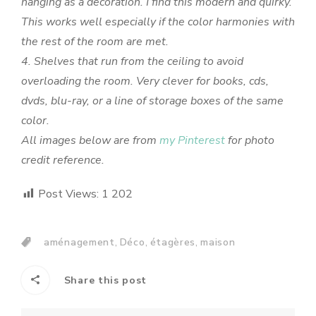
hanging as a decoration. I find this modern and quirky.
This works well especially if the color harmonies with
the rest of the room are met.
4. Shelves that run from the ceiling to avoid
overloading the room. Very clever for books, cds,
dvds, blu-ray, or a line of storage boxes of the same
color.
All images below are from
my Pinterest
for photo
credit reference.
Post Views:
1 202
,
,
,
aménagement
Déco
étagères
maison
Share this post