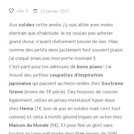
Like
0
13 janvier 2017
Aux
soldes
cette année, j’y suis allée avec moins
d’entrain que d’habitude. Je ne voulais pas acheter
grand chose, n’ayant réellement besoin de rien. Mais
comme des petits riens justement font souvent plaisir,
j’ai craqué (mais pas mon porte-monnaie !).
C’est parti pour les adresses de
bons plans
! J’ai
trouvé des petites
coupelles d’inspiration
japonaise
qui passent au micro-ondes chez
Sostrene
Grene
(moins de 3€ pièce). Des housses de coussin
également, celles en jersey matelassé hyper doux
chez
Hema
(7€, bon ok pas en soldes mais c’est tout
comme) et celle à motifs géométriques en coton chez
Maison du Monde
(9€). Et pour finir un gilet sans
bouton en laine mélangée chez
Gap
(moins de 20€).