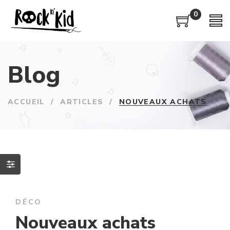
0
Blog
ACCUEIL
/
ARTICLES
/
NOUVEAUX ACHATS
DÉCO
Nouveaux achats