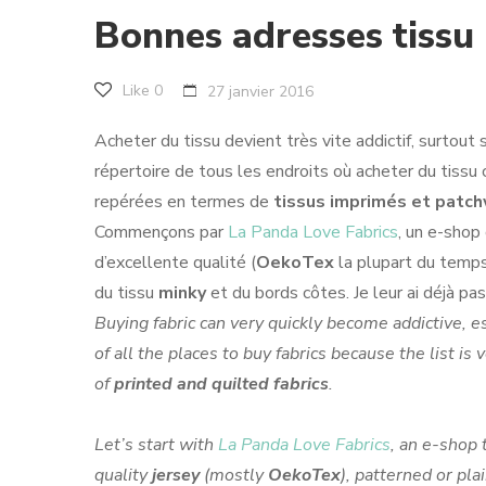
Bonnes adresses tissu
Like
0
27 janvier 2016
Acheter du tissu devient très vite addictif, surtout 
répertoire de tous les endroits où acheter du tissu ca
repérées en termes de
tissus imprimés et patc
Commençons par
La Panda Love Fabrics
, un e-sho
d’excellente qualité (
OekoTex
la plupart du temps)
du tissu
minky
et du bords côtes. Je leur ai déjà 
Buying fabric can very quickly become addictive, e
of all the places to buy fabrics because the list is 
of
printed and quilted fabrics
.
Let’s start with
La Panda Love Fabrics
, an e-shop 
quality
jersey
(mostly
OekoTex
), patterned or pla