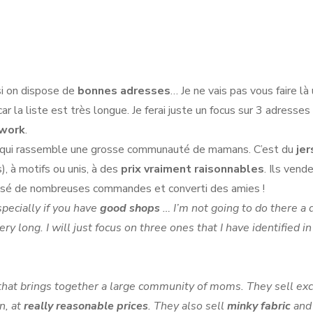
si on dispose de
bonnes adresses
… Je ne vais pas vous faire là
r la liste est très longue. Je ferai juste un focus sur 3 adresses 
hwork
.
p qui rassemble une grosse communauté de mamans. C’est du
jer
, à motifs ou unis, à des
prix vraiment raisonnables
. Ils vend
passé de nombreuses commandes et converti des amies !
specially if you have
good shops
… I’m not going to do there a 
very long. I will just focus on three ones that I have identified i
that brings together a large community of moms. They sell exc
in, at
really reasonable prices
. They also sell
minky fabric
and 