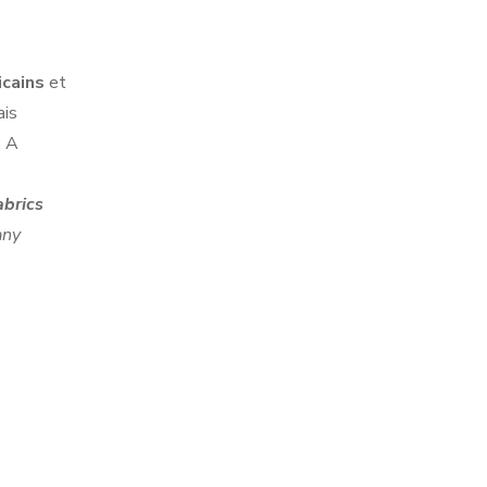
icains
et
ais
. A
abrics
any