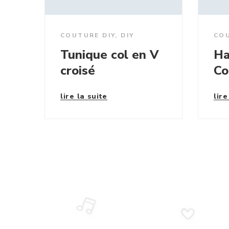
COUTURE DIY
,
DIY
COU
Tunique col en V
Ha
croisé
Co
lire la suite
lire