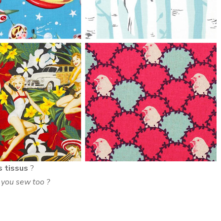
s tissus
?
 you sew too ?