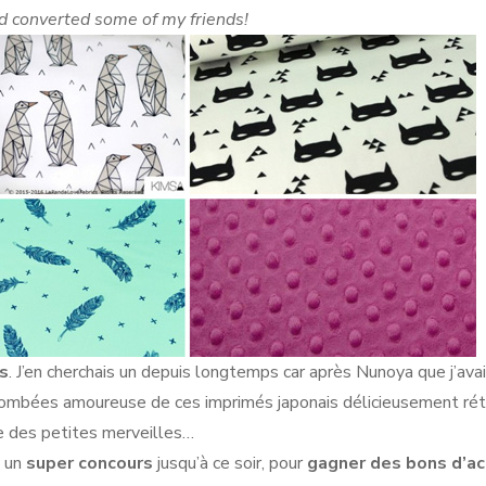
nd converted some of my friends!
is
. J’en cherchais un depuis longtemps car après Nunoya que j’ava
s tombées amoureuse de ces imprimés japonais délicieusement rét
ite des petites merveilles…
t un
super concours
jusqu’à ce soir, pour
gagner des bons d’a