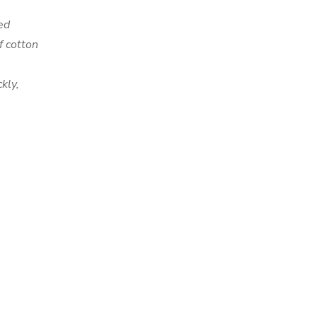
ed
f cotton
kly,