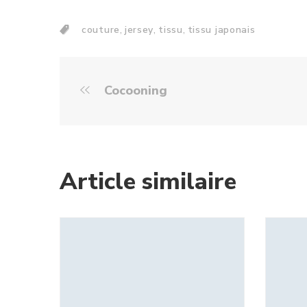
,
,
,
couture
jersey
tissu
tissu japonais
Cocooning
Article similaire