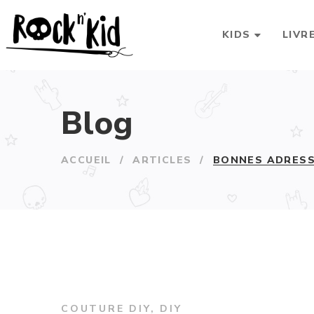
KIDS
LIVR
Blog
ACCUEIL
/
ARTICLES
/
BONNES ADRESS
COUTURE DIY
,
DIY