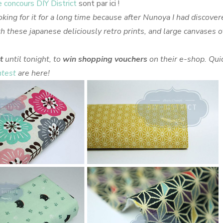
e concours DIY District
sont par ici !
king for it for a long time because after Nunoya I had discover
with these japanese deliciously retro prints, and large canvases o
t
until tonight, to
win shopping vouchers
on their e-shop. Quic
ntest
are here!