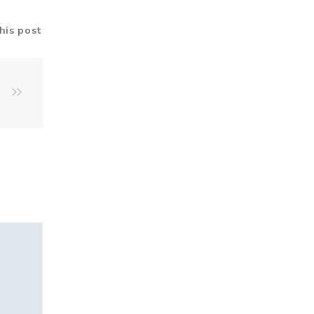
his post
6