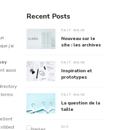
Recent Posts
FAIT MAIN
 un
Nouveau sur le
site : les archives
que j’ai
sey
FAIT MAIN
ent aussi
Inspiration et
prototypes
directory
n terms
FAIT MAIN
La question de la
taille
ellent
ribbed
DIY