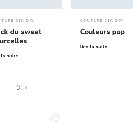
TURE DIY
,
DIY
COUTURE DIY
,
DIY
ck du sweat
Couleurs pop
urcelles
lire la suite
 la suite