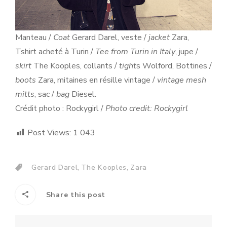
Manteau /
Coat
Gerard Darel, veste /
jacket
Zara,
Tshirt acheté à Turin /
Tee from Turin in Italy
, jupe /
skirt
The Kooples, collants /
tight
s Wolford, Bottines /
boots
Zara, mitaines en résille vintage /
vintage mesh
mitts
, sac /
bag
Diesel.
Crédit photo : Rockygirl /
Photo credit: Rockygirl
Post Views:
1 043
,
,
Gerard Darel
The Kooples
Zara
Share this post