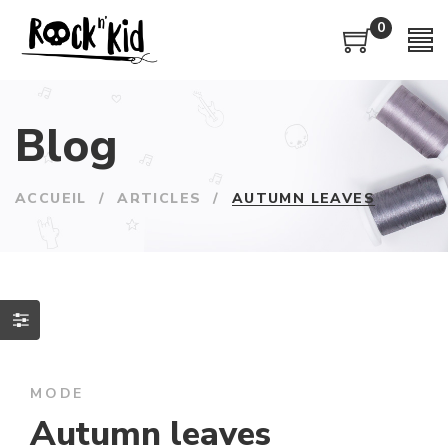
0
Blog
ACCUEIL
/
ARTICLES
/
AUTUMN LEAVES
MODE
Autumn leaves