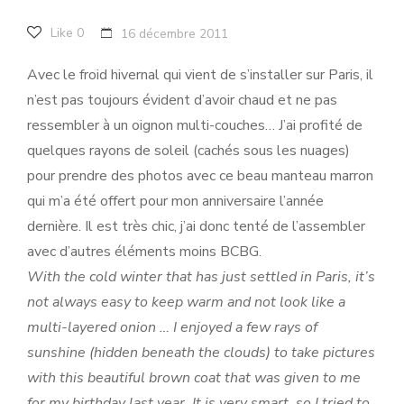
Like
0
16 décembre 2011
Avec le froid hivernal qui vient de s’installer sur Paris, il
n’est pas toujours évident d’avoir chaud et ne pas
ressembler à un oignon multi-couches… J’ai profité de
quelques rayons de soleil (cachés sous les nuages)
pour prendre des photos avec ce beau manteau marron
qui m’a été offert pour mon anniversaire l’année
dernière. Il est très chic, j’ai donc tenté de l’assembler
avec d’autres éléments moins BCBG.
With the cold winter that has just settled in Paris, it’s
not always easy to keep warm and not look like a
multi-layered onion … I enjoyed a few rays of
sunshine (hidden beneath the clouds) to take pictures
with this beautiful brown coat that was given to me
for my birthday last year. It is very smart, so I tried to