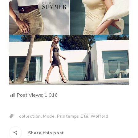
Post Views:
1 016
,
,
,
collection
Mode
Printemps Eté
Wolford
Share this post