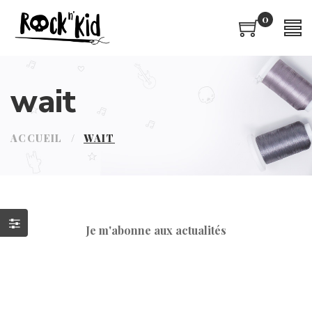
0
wait
ACCUEIL
/
WAIT