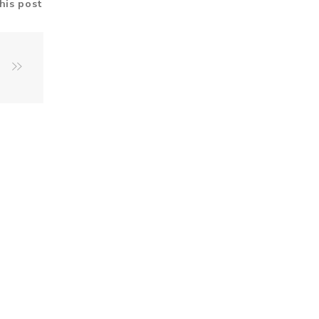
his post
r