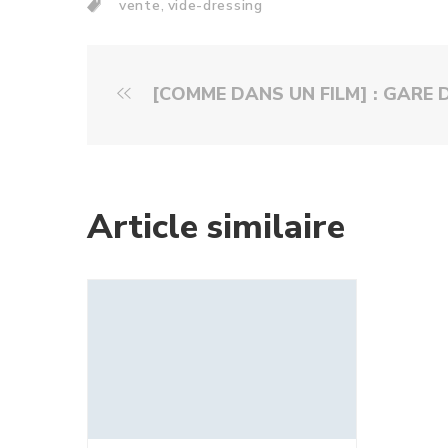
,
vente
vide-dressing
[COMME DANS UN FILM] : GARE DU NOR
Article similaire