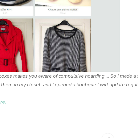
n boxes makes you aware of compulsive hoarding … So I made a 
them in my closet, and I opened a boutique I will update regul
re.