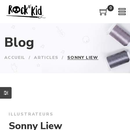
0
Blog
ACCUEIL
/
ARTICLES
/
SONNY LIEW
ILLUSTRATEURS
Sonny Liew