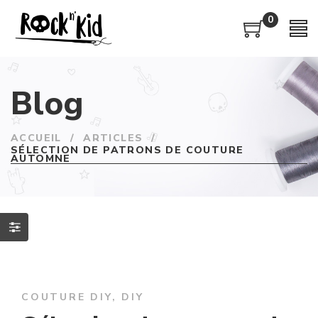
0
Blog
ACCUEIL
/
ARTICLES
/
SÉLECTION DE PATRONS DE COUTURE
AUTOMNE
COUTURE DIY
,
DIY