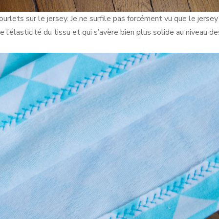
ourlets sur le jersey. Je ne surfile pas forcément vu que le jersey
rde l’élasticité du tissu et qui s’avère bien plus solide au niveau d