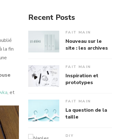
Recent Posts
FAIT MAIN
publié
Nouveau sur le
site : les archives
 la fin
 une
FAIT MAIN
ouse
Inspiration et
prototypes
wka
, et
FAIT MAIN
La question de la
taille
DIY