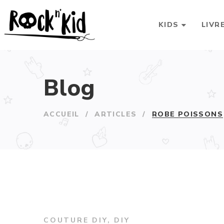
KIDS
LIVR
Blog
ACCUEIL
/
ARTICLES
/
ROBE POISSONS
COUTURE DIY
,
DIY