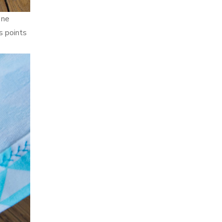
 ne
es points