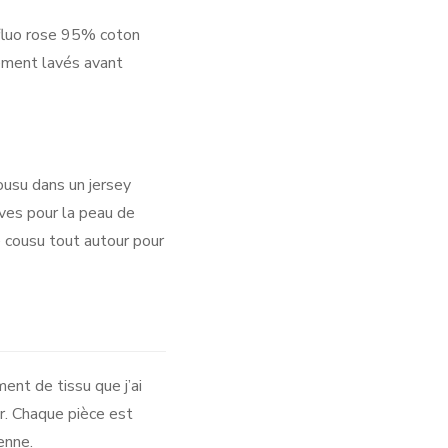
 fluo rose 95% coton
ement lavés avant
ousu dans un jersey
ves pour la peau de
té cousu tout autour pour
ent de tissu que j’ai
er. Chaque pièce est
enne.