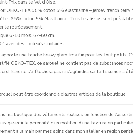
aint-Prix dans le Val d’Oise.
ey noir OEKO-TEX 95% coton 5% élasthanne – jersey french terry
ôtes 95% coton 5% élasthanne. Tous les tissus sont préalabl
ter le rétrécissement.
nique 6-18 mois, 67-80 cm.
0° avec des couleurs similaires.
s apporte une touche heavy glam très fun pour les tout petits. C
rtifié OEKO-TEX, ce sarouel ne contient pas de substances noci
d-franc ne s’effilochera pas ni s’agrandira car le tissu noir a é
arouel peut être coordonné à d’autres articles de la boutique.
ns ma boutique des vêtements réalisés en fonction de l’assortim
ux garantir la pérennité d’un motif ou d’une texture en particuli
èrement à la main par mes soins dans mon atelier en région parisi