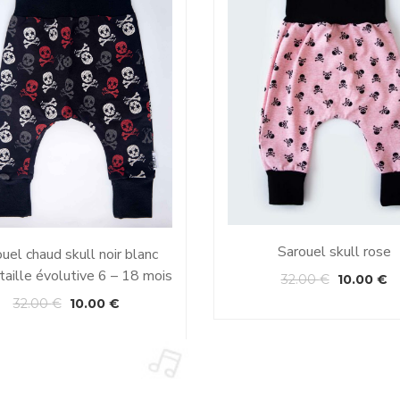
Sarouel skull rose
uel chaud skull noir blanc
taille évolutive 6 – 18 mois
32.00
€
10.00
€
32.00
€
10.00
€