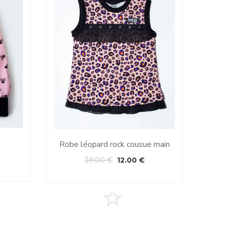
Robe léopard rock cousue main
Sar
39.00
€
12.00
€