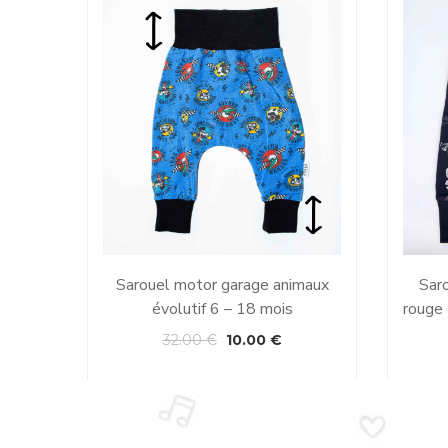
Sarouel motor garage animaux
Saro
évolutif 6 – 18 mois
rouge 
32.00
€
10.00
€