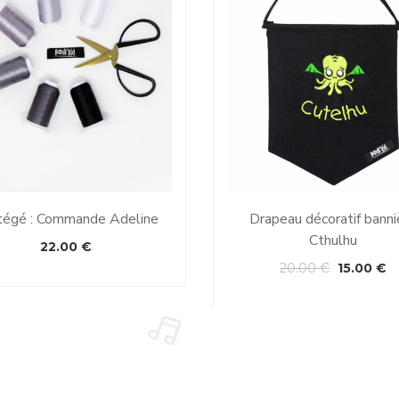
tégé : Commande Adeline
Drapeau décoratif banni
Cthulhu
22.00
€
20.00
€
15.00
€