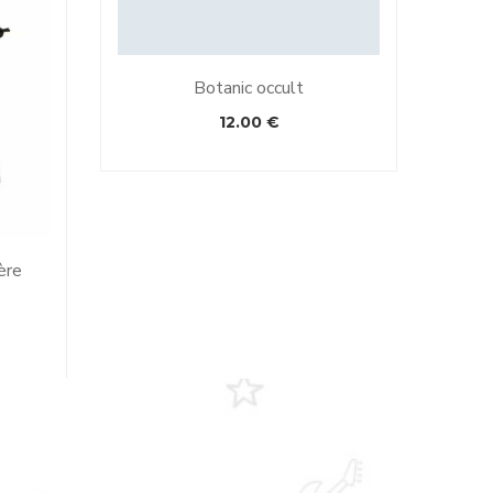
Botanic occult
12.00
€
ère
Dr