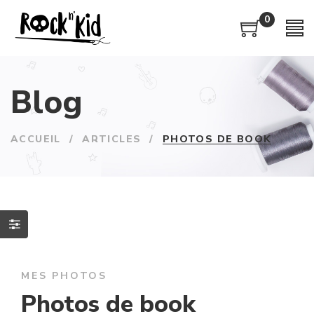
0
Blog
ACCUEIL
/
ARTICLES
/
PHOTOS DE BOOK
MES PHOTOS
Photos de book