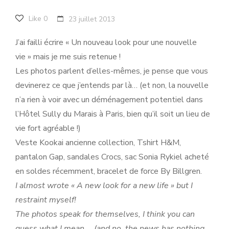
Like
0
23 juillet 2013
J’ai failli écrire « Un nouveau look pour une nouvelle
vie » mais je me suis retenue !
Les photos parlent d’elles-mêmes, je pense que vous
devinerez ce que j’entends par là… (et non, la nouvelle
n’a rien à voir avec un déménagement potentiel dans
l’Hôtel Sully du Marais à Paris, bien qu’il soit un lieu de
vie fort agréable !)
Veste Kookai ancienne collection, Tshirt H&M,
pantalon Gap, sandales Crocs, sac Sonia Rykiel acheté
en soldes récemment, bracelet de force By Billgren.
I almost wrote « A new look for a new life » but I
restraint myself!
The photos speak for themselves, I think you can
guess what I mean … (and no, the news has nothing