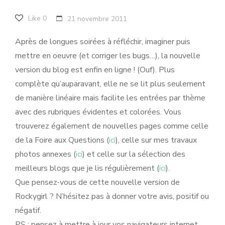
Like
0
21 novembre 2011
Après de longues soirées à réfléchir, imaginer puis
mettre en oeuvre (et corriger les bugs…), la nouvelle
version du blog est enfin en ligne ! (Ouf). Plus
complète qu’auparavant, elle ne se lit plus seulement
de manière linéaire mais facilite les entrées par thème
avec des rubriques évidentes et colorées. Vous
trouverez également de nouvelles pages comme celle
de la Foire aux Questions (
ici
), celle sur mes travaux
photos annexes (
ici
) et celle sur la sélection des
meilleurs blogs que je lis régulièrement (
ici
).
Que pensez-vous de cette nouvelle version de
Rockygirl ? N’hésitez pas à donner votre avis, positif ou
négatif.
PS : pensez à mettre à jour vos navigateurs internet