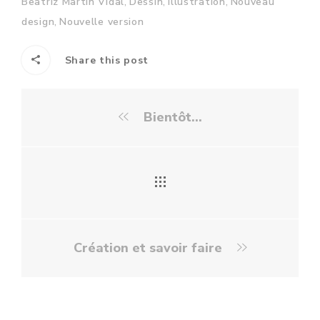
,
,
,
Beatriz Martin Vidal
Dessin
Illustration
Nouveau
,
design
Nouvelle version
Share this post
Bientôt...
Création et savoir faire