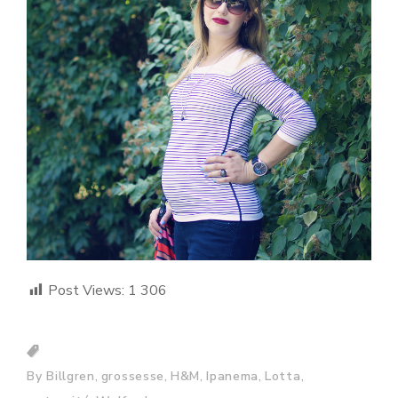
Post Views:
1 306
,
,
,
,
,
By Billgren
grossesse
H&M
Ipanema
Lotta