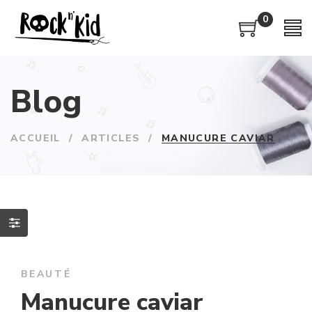
0
Blog
ACCUEIL
/
ARTICLES
/
MANUCURE CAVIAR
BEAUTÉ
Manucure caviar