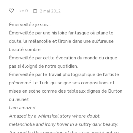
Like
0
2 mai 2012
Émerveillée je suis…
Émerveillée par une histoire fantasque où plane le
doute, la mélancolie et l’ironie dans une sulfureuse
beauté sombre.
Émerveillée par cette évocation du monde du cirque
pas si éloigné de notre quotidien.
Émerveillée par le travail photographique de l’artiste
prénommé Le Turk, qui soigne ses compositions et
mises en scène comme des tableaux dignes de Burton
ou Jeunet.
I am amazed …
Amazed by a whimsical story where doubt,
melancholia and irony hover in a sultry dark beauty.
Amazed by this evocation of the circus world not so