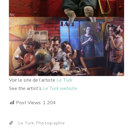
Voir le site de l’artiste
Le Turk
See the artist’s
Le Turk website
Post Views:
1 204
,
Le Turk
Photographie