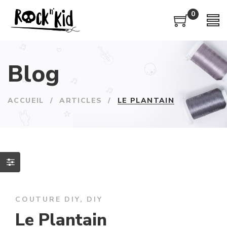
0
Blog
ACCUEIL
/
ARTICLES
/
LE PLANTAIN
COUTURE DIY
,
DIY
Le Plantain