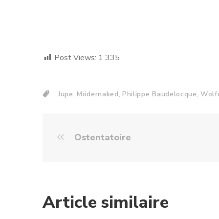
Post Views:
1 335
,
,
,
Jupe
Mödernaked
Philippe Baudelocque
Wolf
Ostentatoire
Article similaire