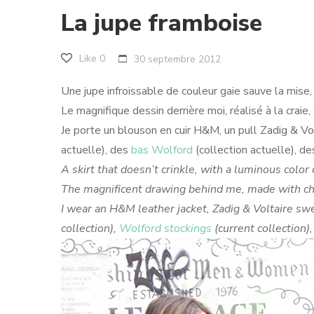
La jupe framboise
Like
0
30 septembre 2012
Une jupe infroissable de couleur gaie sauve la mise, s
Le magnifique dessin derrière moi, réalisé à la crai
Je porte un blouson en cuir H&M, un pull Zadig & Vo
actuelle), des
bas Wolford
(collection actuelle), d
A skirt that doesn’t crinkle, with a luminous color
The magnificent drawing behind me, made with chal
I wear an H&M leather jacket, Zadig & Voltaire sw
collection),
Wolford stockings
(current collection)