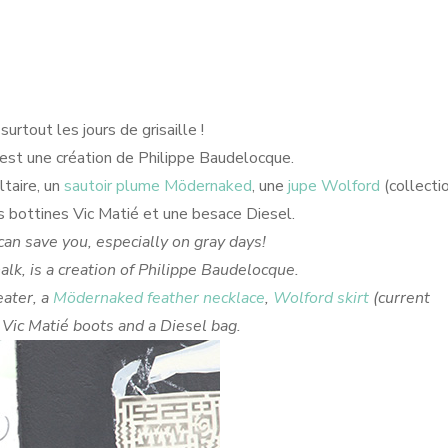
urtout les jours de grisaille !
e, est une création de Philippe Baudelocque.
ltaire, un
sautoir plume Mödernaked
, une
jupe Wolford
(collecti
es bottines Vic Matié et une besace Diesel.
 can save you, especially on gray days!
k, is a creation of Philippe Baudelocque.
eater, a
Mödernaked feather necklace
,
Wolford skirt
(current
, Vic Matié boots and a Diesel bag.