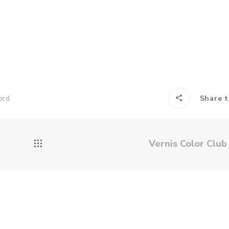
ord
Share t
Vernis Color Clu