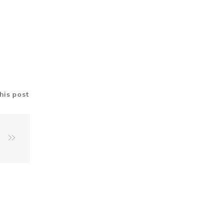
his post
b