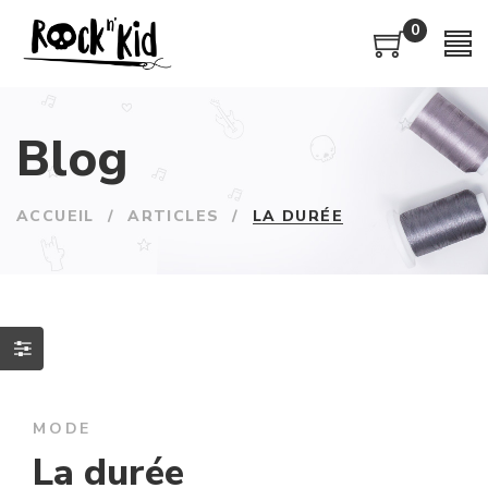
0
Blog
ACCUEIL
/
ARTICLES
/
LA DURÉE
MODE
La durée