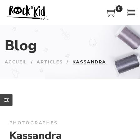
0
Blog
ACCUEIL
/
ARTICLES
/
KASSANDRA
PHOTOGRAPHES
Kassandra