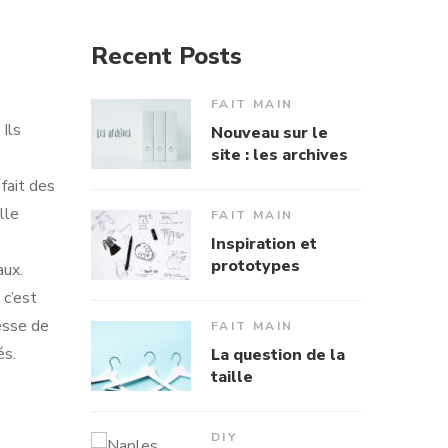
Recent Posts
FAIT MAIN
 Ils
Nouveau sur le
site : les archives
fait des
lle
FAIT MAIN
Inspiration et
prototypes
aux.
 c’est
tesse de
FAIT MAIN
és.
La question de la
taille
DIY