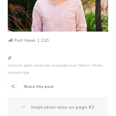
Post Views:
1 210
,
,
,
,
couture
gilet monceau
la panda love fabrics
Mode
streetstyle
Share this post
Inspiration mise en page #2