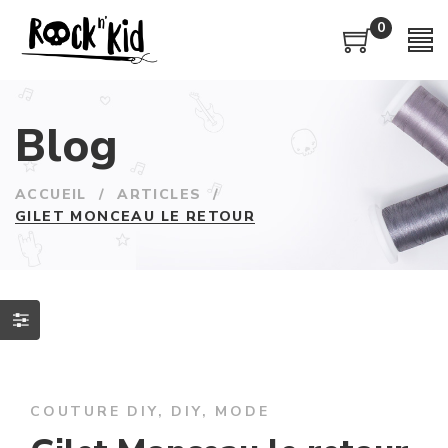
0
Blog
ACCUEIL
/
ARTICLES
/
GILET MONCEAU LE RETOUR
COUTURE DIY
,
DIY
,
MODE