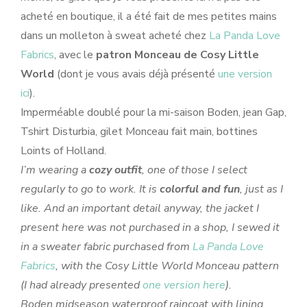
acheté en boutique, il a été fait de mes petites mains
dans un molleton à sweat acheté chez
La Panda Love
Fabrics
, avec le
patron Monceau de Cosy Little
World
(dont je vous avais déjà présenté
une version
ici
).
Imperméable doublé pour la mi-saison Boden, jean Gap,
Tshirt Disturbia, gilet Monceau fait main, bottines
Loints of Holland.
I’m wearing a
cozy outfit
, one of those I select
regularly to go to work. It is
colorful and fun
, just as I
like. And an important detail anyway, the jacket I
present here was not purchased in a shop, I sewed it
in a sweater fabric purchased from
La Panda Love
Fabrics
, with the Cosy Little World Monceau pattern
(I had already presented
one version here
).
Boden midseason waterproof raincoat with lining,