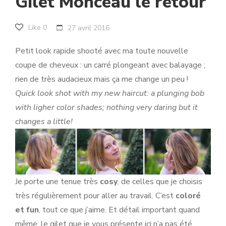
Gilet Monceau le retour
Like
0
27 avril 2016
Petit look rapide shooté avec ma toute nouvelle
coupe de cheveux : un carré plongeant avec balayage ;
rien de très audacieux mais ça me change un peu !
Quick look shot with my new haircut: a plunging bob
with ligher color shades; nothing very daring but it
changes a little!
Je porte une tenue très
cosy
, de celles que je choisis
très régulièrement pour aller au travail. C’est
coloré
et fun
, tout ce que j’aime. Et détail important quand
même, le gilet que je vous présente ici n’a pas été