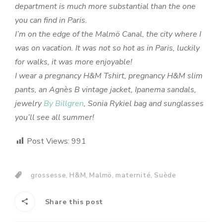
department is much more substantial than the one
you can find in Paris.
I’m on the edge of the Malmö Canal, the city where I
was on vacation. It was not so hot as in Paris, luckily
for walks, it was more enjoyable!
I wear a pregnancy H&M Tshirt, pregnancy H&M slim
pants, an Agnès B vintage jacket, Ipanema sandals,
jewelry
By Billgren
, Sonia Rykiel bag and sunglasses
you’ll see all summer!
Post Views:
991
,
,
,
,
grossesse
H&M
Malmö
maternité
Suède
Share this post