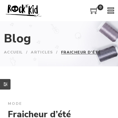
0
Blog
ACCUEIL
/
ARTICLES
/
FRAICHEUR D’ÉTÉ
MODE
Fraicheur d’été