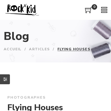
0
Blog
ACCUEIL
/
ARTICLES
/
FLYING HOUSES
PHOTOGRAPHES
Flying Houses