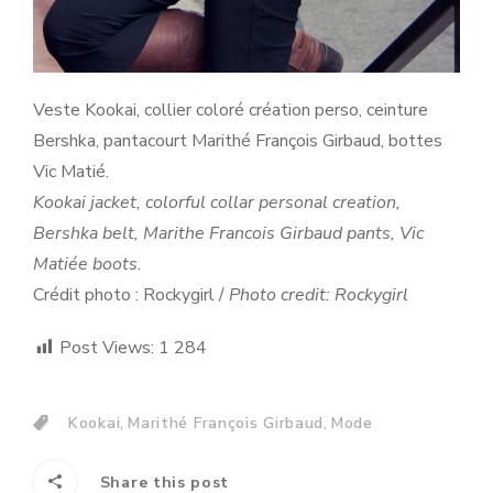
Veste Kookai, collier coloré création perso, ceinture
Bershka, pantacourt Marithé François Girbaud, bottes
Vic Matié.
Kookai jacket, colorful collar personal creation,
Bershka belt, Marithe Francois Girbaud pants, Vic
Matiée boots.
Crédit photo : Rockygirl /
Photo credit: Rockygirl
Post Views:
1 284
,
,
Kookai
Marithé François Girbaud
Mode
Share this post