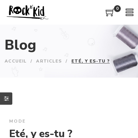
0
Blog
ACCUEIL
/
ARTICLES
/
ETÉ, Y ES-TU ?
MODE
Eté, y es-tu ?