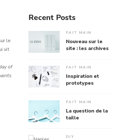
Recent Posts
FAIT MAIN
sur le
Nouveau sur le
site : les archives
i vit
day of
FAIT MAIN
paints
Inspiration et
prototypes
FAIT MAIN
La question de la
taille
DIY