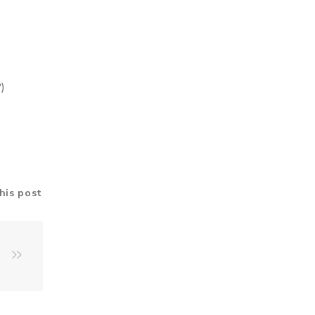
)
his post
r