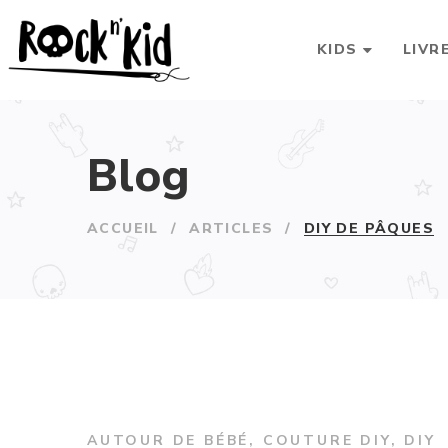
KIDS
LIVR
Blog
ACCUEIL
/
ARTICLES
/
DIY DE PÂQUES
AUTOUR DE BÉBÉ
,
COUTURE DIY
,
DIY