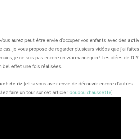
 Vous aurez peut être envie d’occuper vos enfants avec des
acti
 le cas, je vous propose de regarder plusieurs vidéos que j’ai faite
ins, je ne suis pas encore un vrai mannequin ! Les idées de
DIY
bel effet une fois réalisées.
uet de riz
(et si vous avez envie de découvrir encore d’autres
lez faire un tour sur cet article :
doudou chaussette
)