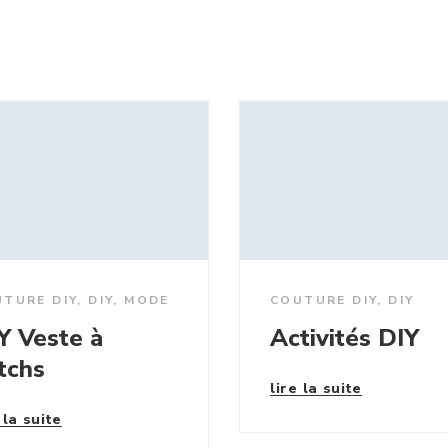
TURE DIY
,
DIY
,
MODE
COUTURE DIY
,
DIY
Y Veste à
Activités DIY
tchs
lire la suite
 la suite