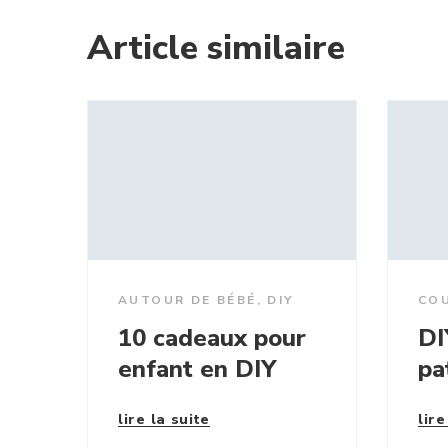
Article similaire
AUTOUR DE BÉBÉ
,
DIY
COU
10 cadeaux pour
DI
enfant en DIY
pa
lire la suite
lire