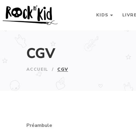
KIDS
LIVR
CGV
ACCUEIL
/
CGV
Préambule