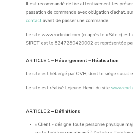
Il est recommandé de lire attentivement les présen
passation de commande avec obligation d’achat, sur
contact
avant de passer une commande.
Le site www.rocknkid.com (ci-après le « Site ») es
SIRET est le 8247280420002 et représentée par s
ARTICLE 1 – Hébergement – Réalisation
Le site est hébergé par OVH, dont le siège social 
Le site est réalisé Lejeune Henri, du site
www.excla
ARTICLE 2 – Définitions
« Client » désigne toute personne physique maje
sur le territoire mentionné à l’article « Territo