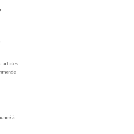
r
n
 articles
Commande
tionné à