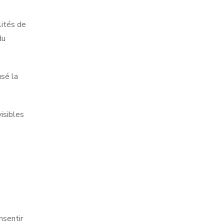
lités de
du
usé la
isibles
nsentir