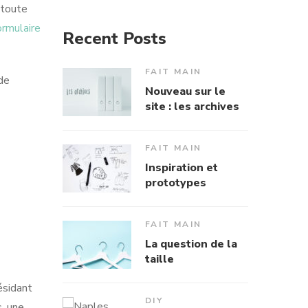
 toute
ormulaire
Recent Posts
FAIT MAIN
de
Nouveau sur le
site : les archives
FAIT MAIN
Inspiration et
prototypes
FAIT MAIN
La question de la
taille
ésidant
DIY
s, une