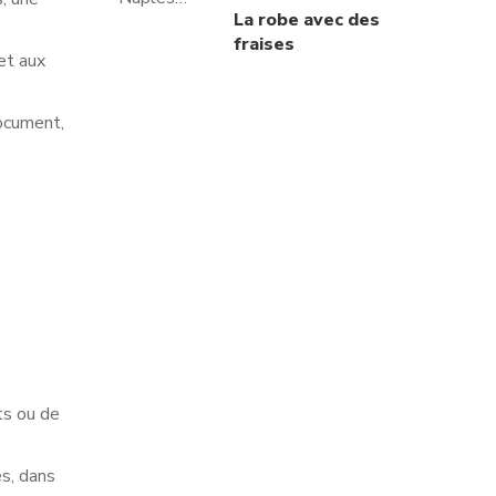
La robe avec des
fraises
et aux
document,
ts ou de
s, dans