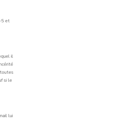
-5 et
quel il
ncérité
 toutes
 si le
ail lui