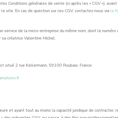
tes Conditions générales de vente (ci-après les « CGV »), avant
 le site. En cas de question sur ces CGV, contactez-nous via
le f
t un service de la micro-entreprise du même nom, dont le numéro 
a créatrice Valentine Michel.
est situé 2 rue Kellermann, 59100 Roubaix, France.
mations.fr
ure et ayant tout au moins la capacité juridique de contracter, r
ire » des présentes CGV, qui passe, à des fins non-professionnelle