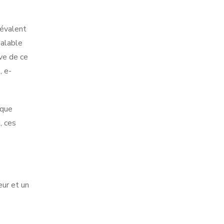
révalent
éalable
ve de ce
, e-
aque
, ces
ur et un