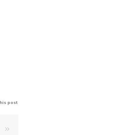
his post
e