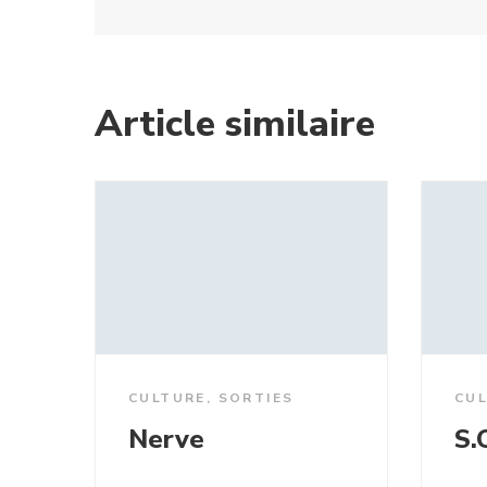
Article similaire
CULTURE
,
SORTIES
CU
Nerve
S.