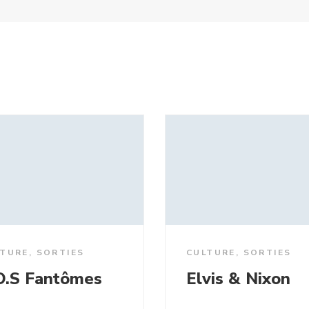
LTURE
,
SORTIES
CULTURE
,
SORTIES
O.S Fantômes
Elvis & Nixon