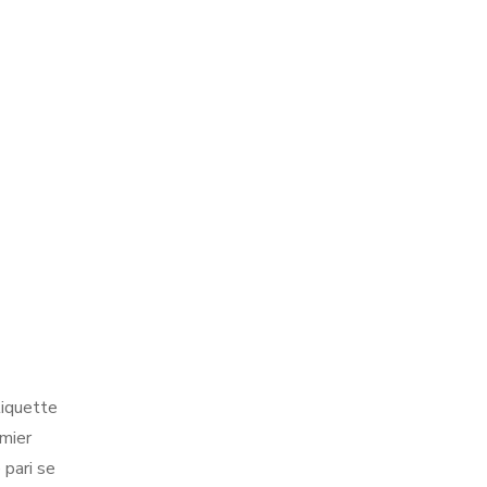
tiquette
emier
 pari se