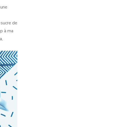
 une
 sucre de
up à ma
a,