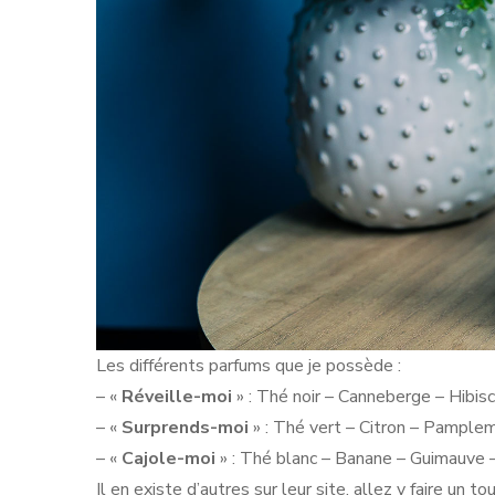
Les différents parfums que je possède :
– «
Réveille-moi
» : Thé noir – Canneberge – Hibisc
– «
Surprends-moi
» : Thé vert – Citron – Pample
– «
Cajole-moi
» : Thé blanc – Banane – Guimauve –
Il en existe d’autres sur leur site, allez y faire un tou