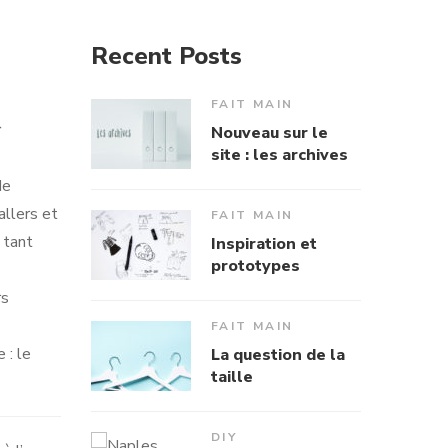
Recent Posts
FAIT MAIN
r
Nouveau sur le
site : les archives
de
allers et
FAIT MAIN
 tant
Inspiration et
prototypes
rs
FAIT MAIN
 : le
La question de la
taille
DIY