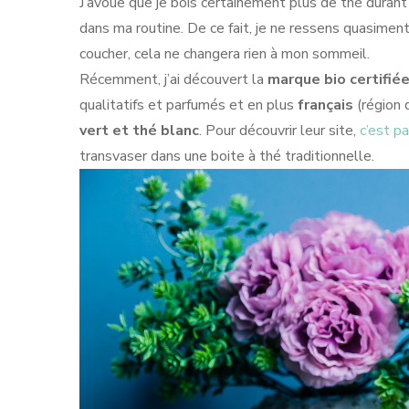
J’avoue que je bois certainement plus de thé durant
dans ma routine. De ce fait, je ne ressens quasiment
coucher, cela ne changera rien à mon sommeil.
Récemment, j’ai découvert la
marque bio certifié
qualitatifs et parfumés et en plus
français
(région d
vert et thé blanc
. Pour découvrir leur site,
c’est pa
transvaser dans une boite à thé traditionnelle.