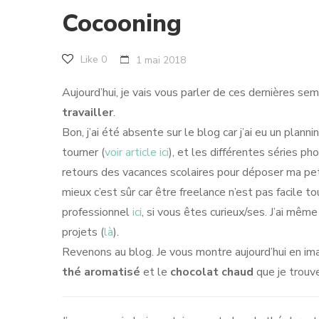
Cocooning
Like
0
1 mai 2018
Aujourd’hui, je vais vous parler de ces dernières s
travailler
.
Bon, j’ai été absente sur le blog car j’ai eu un plann
tourner (
voir article ici
), et les différentes séries ph
retours des vacances scolaires pour déposer ma petit
mieux c’est sûr car être freelance n’est pas facile to
professionnel
ici
, si vous êtes curieux/ses. J’ai mêm
projets (
là
).
Revenons au blog. Je vous montre aujourd’hui en imag
thé aromatisé
et le
chocolat chaud
que je trouve