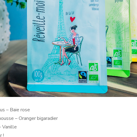
us – Baie rose
mousse – Oranger bigaradier
 Vanille
r !