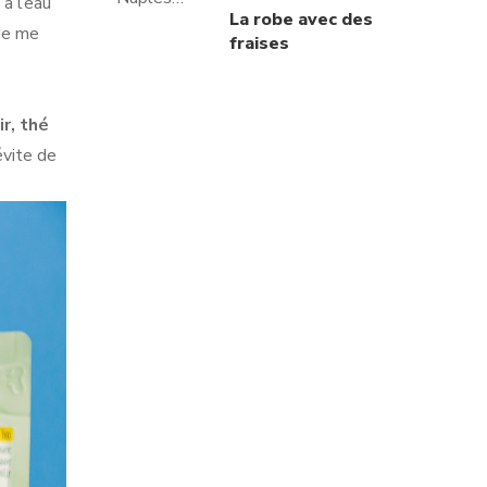
à l’eau
La robe avec des
 de me
fraises
ir, thé
évite de