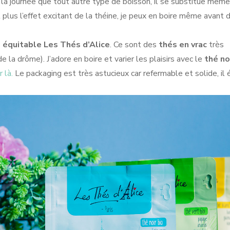
 la journée que tout autre type de boisson, il se substitue même 
 plus l’effet excitant de la théine, je peux en boire même avant
e équitable
Les Thés d’Alice
. Ce sont des
thés en vrac
très
e la drôme). J’adore en boire et varier les plaisirs avec le
thé no
r là.
Le packaging est très astucieux car refermable et solide, il 