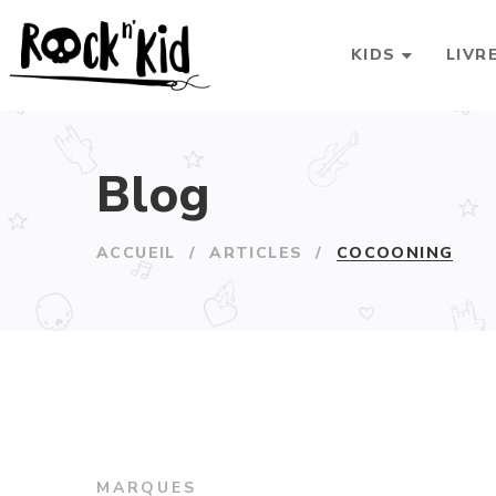
KIDS
LIVR
Blog
ACCUEIL
/
ARTICLES
/
COCOONING
MARQUES