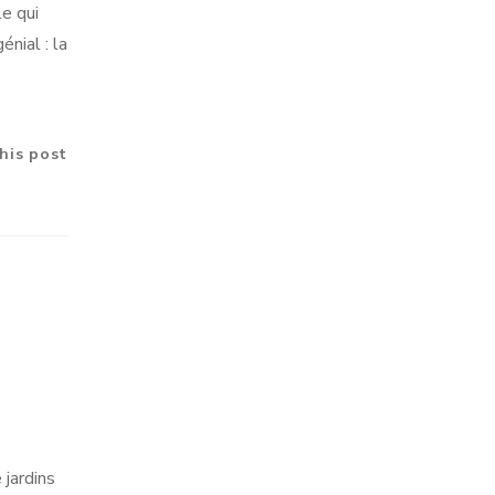
le qui
nial : la
his post
 jardins