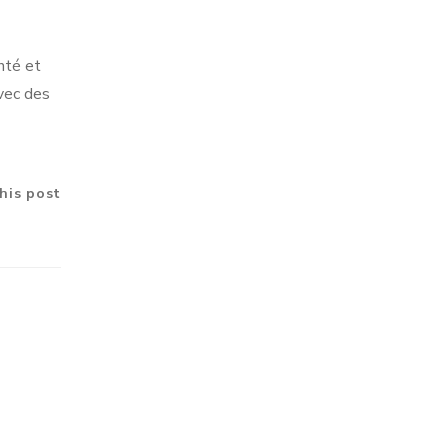
onté et
avec des
his post