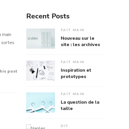
Recent Posts
FAIT MAIN
a main
Nouveau sur le
s sortes
site : les archives
FAIT MAIN
Inspiration et
his post
prototypes
FAIT MAIN
La question de la
taille
DIY