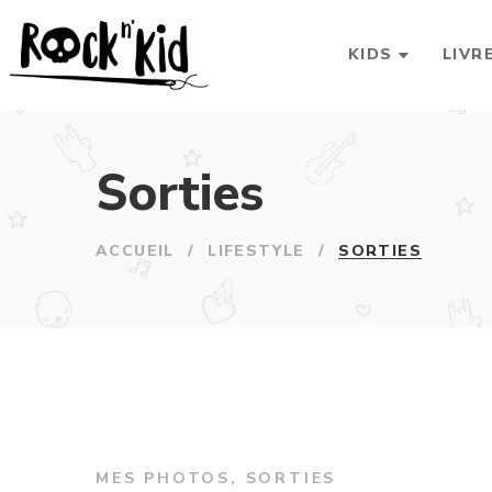
KIDS
LIVR
Sorties
ACCUEIL
/
LIFESTYLE
/
SORTIES
MES PHOTOS
,
SORTIES