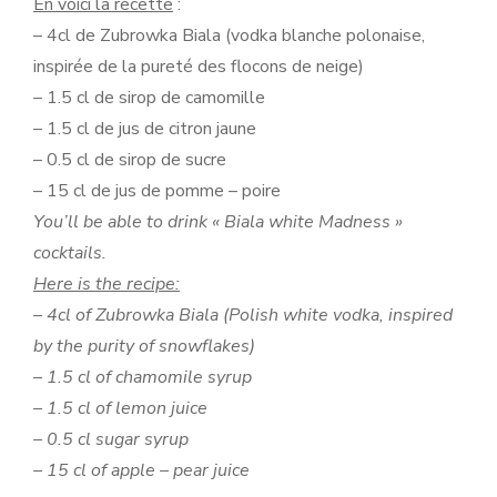
En voici la recette
:
– 4cl de Zubrowka Biala (vodka blanche polonaise,
inspirée de la pureté des flocons de neige)
– 1.5 cl de sirop de camomille
– 1.5 cl de jus de citron jaune
– 0.5 cl de sirop de sucre
– 15 cl de jus de pomme – poire
You’ll be able to drink « Biala white Madness »
cocktails.
Here is the recipe:
– 4cl of Zubrowka Biala (Polish white vodka, inspired
by the purity of snowflakes)
– 1.5 cl of chamomile syrup
– 1.5 cl of lemon juice
– 0.5 cl sugar syrup
– 15 cl of apple – pear juice