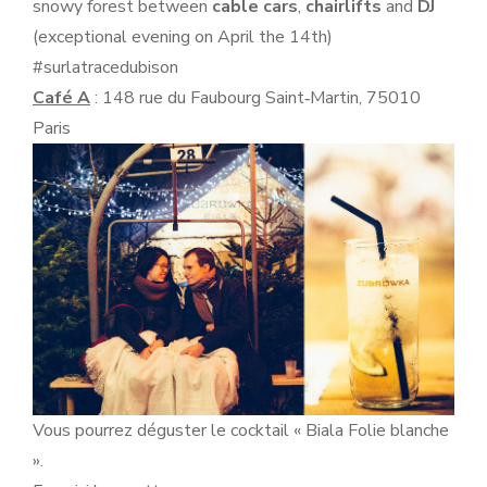
snowy forest between
cable cars
,
chairlifts
and
DJ
(exceptional evening on April the 14th)
#surlatracedubison
Café A
: 148 rue du Faubourg Saint­‐Martin, 75010
Paris
Vous pourrez déguster le cocktail « Biala Folie blanche
».