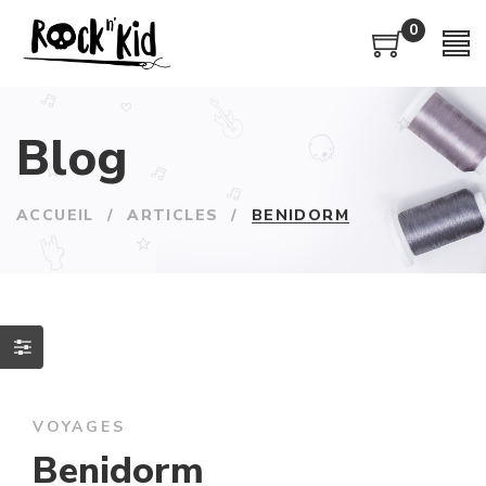
0
Blog
ACCUEIL
/
ARTICLES
/
BENIDORM
VOYAGES
Benidorm