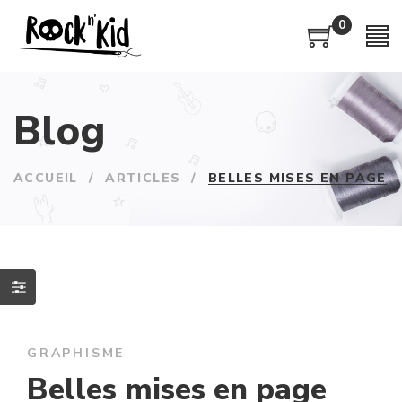
0
Blog
ACCUEIL
/
ARTICLES
/
BELLES MISES EN PAGE
GRAPHISME
Belles mises en page