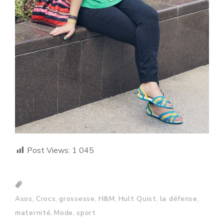
Post Views:
1 045
,
,
,
,
,
,
Asos
Crocs
grossesse
H&M
Hult Quist
la défense
,
,
maternité
Mode
sport