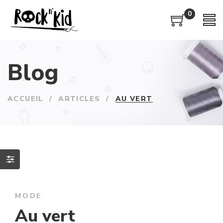
0
Blog
ACCUEIL
/
ARTICLES
/
AU VERT
MODE
Au vert