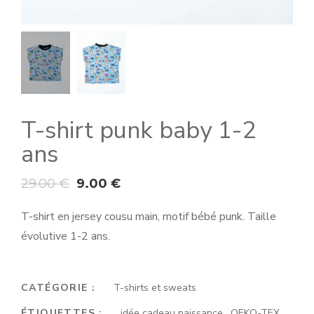
T-shirt punk baby 1-2
ans
29.00
€
9.00
€
T-shirt en jersey cousu main, motif bébé punk. Taille
évolutive 1-2 ans.
CATÉGORIE :
T-shirts et sweats
ÉTIQUETTES :
idée cadeau naissance
,
OEKO-TEX
,